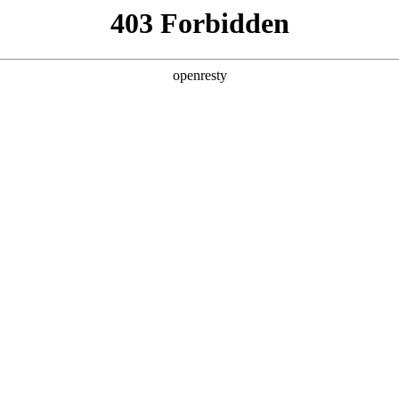
产品及服务
行业解决方案
合作伙伴
投资者关系
作伙伴，涵盖各大垂直行
生态网络。通过不断完善的产品
营销推广支持、资金链与
长，引领全产业链的数字