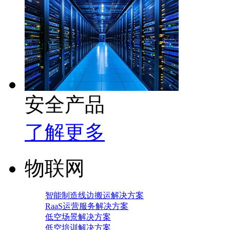
安全产品
了解更多
物联网
智能制造线边搬运解决方案
RaaS运营服务解决方案
低空场景解决方案
低空培训解决方案