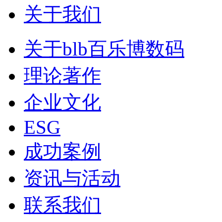
关于我们
关于blb百乐博数码
理论著作
企业文化
ESG
成功案例
资讯与活动
联系我们