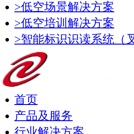
>低空场景解决方案
>低空培训解决方案
>智能标识识读系统（
首页
产品及服务
行业解决方案