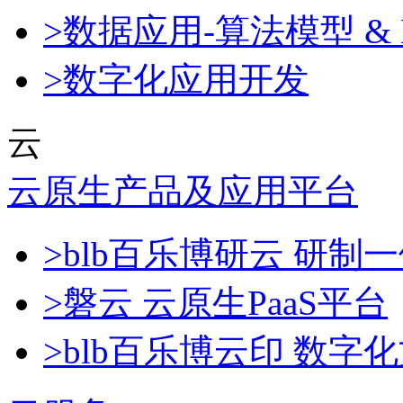
>数据应用-算法模型 & 
>数字化应用开发
云
云原生产品及应用平台
>blb百乐博研云 研
>磐云 云原生PaaS平台
>blb百乐博云印 数字