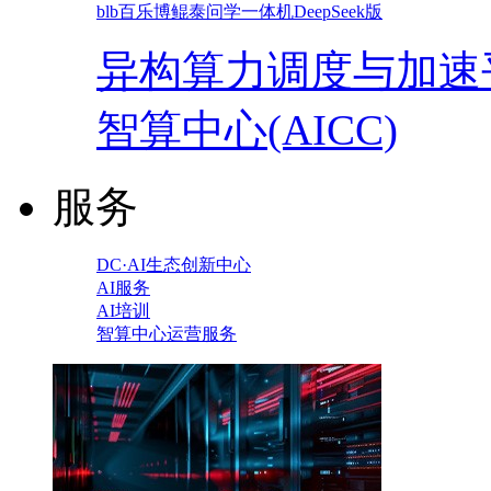
blb百乐博鲲泰问学一体机DeepSeek版
异构算力调度与加速
智算中心(AICC)
服务
DC·AI生态创新中心
AI服务
AI培训
智算中心运营服务