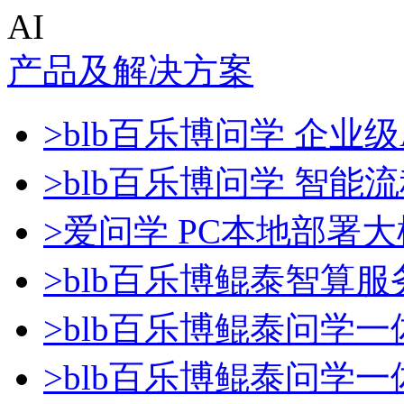
AI
产品及解决方案
>blb百乐博问学 企业级A
>blb百乐博问学 智能
>爱问学 PC本地部署
>blb百乐博鲲泰智算服
>blb百乐博鲲泰问学一
>blb百乐博鲲泰问学一体