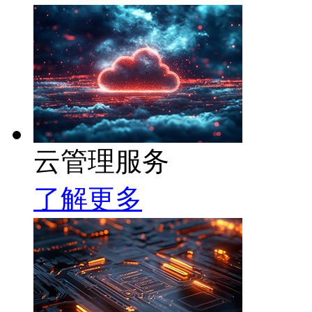
云管理服务
了解更多