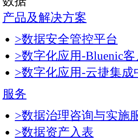
数据
产品及解决方案
>数据安全管控平台
>数字化应用-Blueni
>数字化应用-云捷集成
服务
>数据治理咨询与实施
>数据资产入表