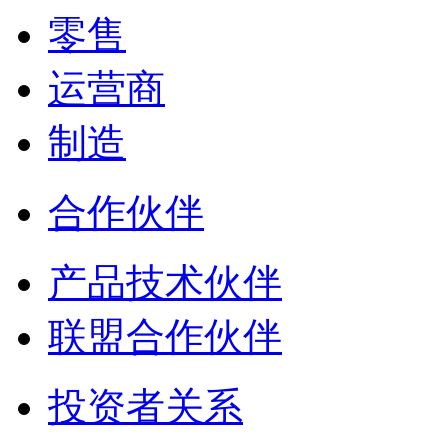
零售
运营商
制造
合作伙伴
产品技术伙伴
联盟合作伙伴
投资者关系