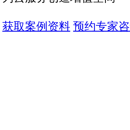
获取案例资料
预约专家咨