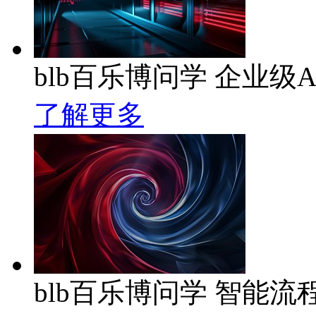
blb百乐博问学 企业级A
了解更多
blb百乐博问学 智能流