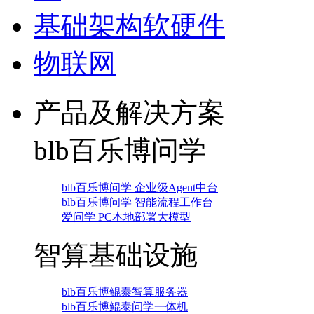
基础架构软硬件
物联网
产品及解决方案
blb百乐博问学
blb百乐博问学 企业级Agent中台
blb百乐博问学 智能流程工作台
爱问学 PC本地部署大模型
智算基础设施
blb百乐博鲲泰智算服务器
blb百乐博鲲泰问学一体机