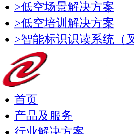
>低空场景解决方案
>低空培训解决方案
>智能标识识读系统（
首页
产品及服务
行业解决方案