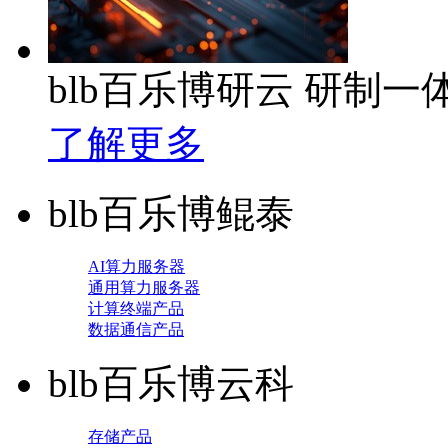
blb百乐博研云 研制
了解更多
blb百乐博鲲泰
AI算力服务器
通用算力服务器
计算终端产品
数据通信产品
blb百乐博云科
存储产品