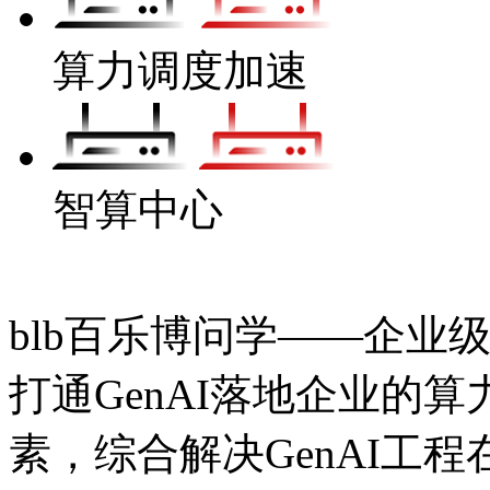
算力调度加速
智算中心
blb百乐博问学——企业级A
打通GenAI落地企业的算力
素，综合解决GenAI工程在