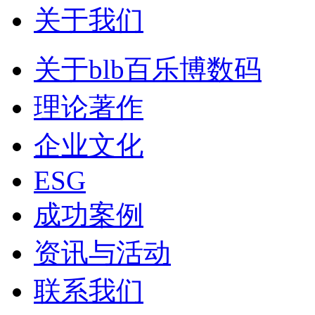
关于我们
关于blb百乐博数码
理论著作
企业文化
ESG
成功案例
资讯与活动
联系我们