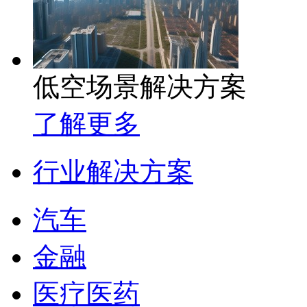
低空场景解决方案
了解更多
行业解决方案
汽车
金融
医疗医药