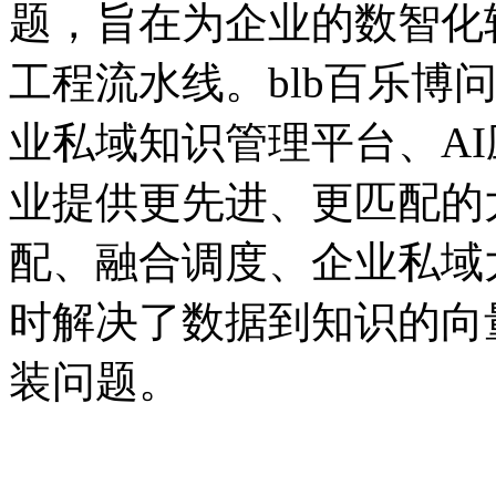
题，旨在为企业的数智
工程流水线。blb百乐博问
业私域知识管理平台、A
业提供更先进、更匹配的
配、融合调度、企业
时解决了数据到知识的向
装问题。