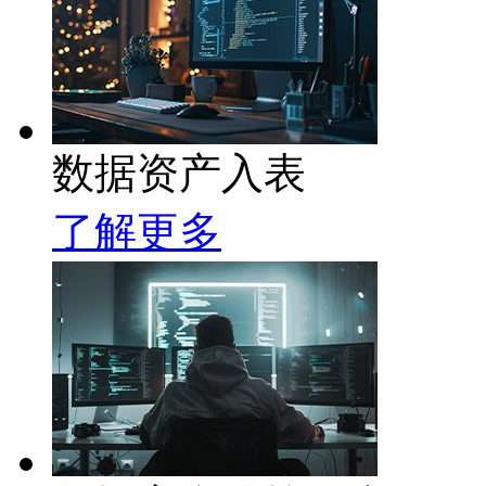
数据资产入表
了解更多