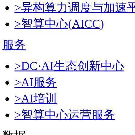
>异构算力调度与加速
>智算中心(AICC)
服务
>DC·AI生态创新中心
>AI服务
>AI培训
>智算中心运营服务