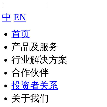
中
EN
首页
产品及服务
行业解决方案
合作伙伴
投资者关系
关于我们