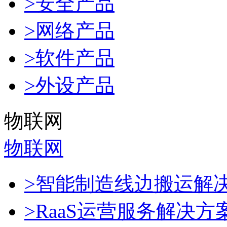
>安全产品
>网络产品
>软件产品
>外设产品
物联网
物联网
>智能制造线边搬运解
>RaaS运营服务解决方