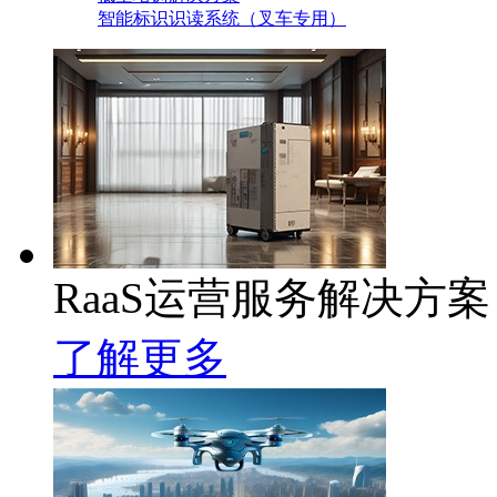
智能标识识读系统（叉车专用）
RaaS运营服务解决方案
了解更多