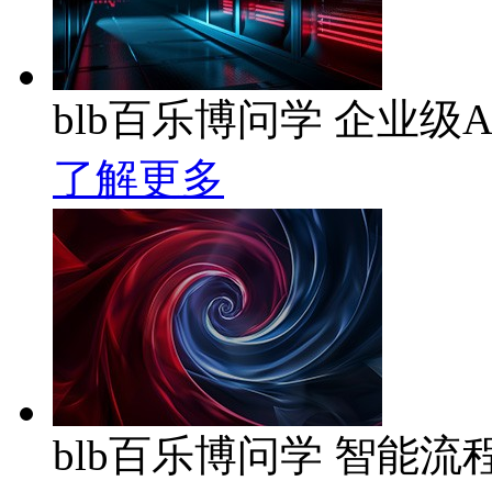
blb百乐博问学 企业级A
了解更多
blb百乐博问学 智能流