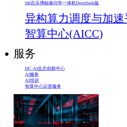
blb百乐博鲲泰问学一体机DeepSeek版
异构算力调度与加速
智算中心(AICC)
服务
DC·AI生态创新中心
AI服务
AI培训
智算中心运营服务