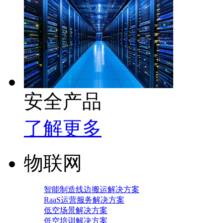
安全产品
了解更多
物联网
智能制造线边搬运解决方案
RaaS运营服务解决方案
低空场景解决方案
低空培训解决方案