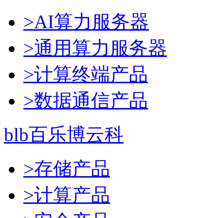
>AI算力服务器
>通用算力服务器
>计算终端产品
>数据通信产品
blb百乐博云科
>存储产品
>计算产品