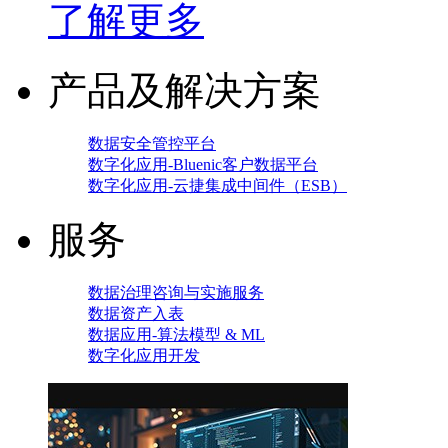
了解更多
产品及解决方案
数据安全管控平台
数字化应用-Bluenic客户数据平台
数字化应用-云捷集成中间件（ESB）
服务
数据治理咨询与实施服务
数据资产入表
数据应用-算法模型 & ML
数字化应用开发