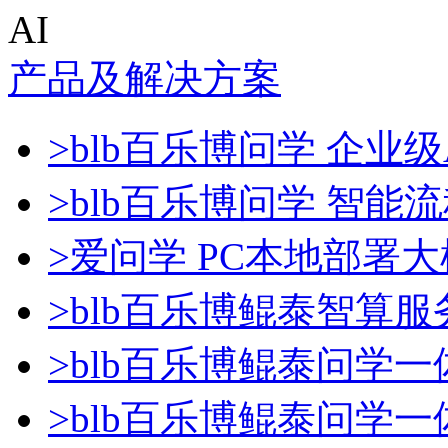
AI
产品及解决方案
>blb百乐博问学 企业级A
>blb百乐博问学 智能
>爱问学 PC本地部署
>blb百乐博鲲泰智算服
>blb百乐博鲲泰问学一
>blb百乐博鲲泰问学一体