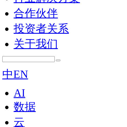
合作伙伴
投资者关系
关于我们
中
EN
AI
数据
云