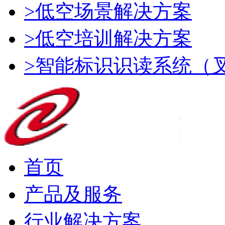
>低空场景解决方案
>低空培训解决方案
>智能标识识读系统（
首页
产品及服务
行业解决方案