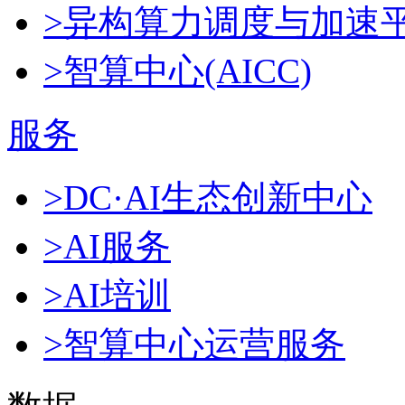
>异构算力调度与加速
>智算中心(AICC)
服务
>DC·AI生态创新中心
>AI服务
>AI培训
>智算中心运营服务