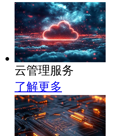
云管理服务
了解更多