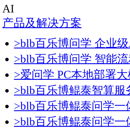
AI
产品及解决方案
>blb百乐博问学 企业级A
>blb百乐博问学 智能
>爱问学 PC本地部署
>blb百乐博鲲泰智算服
>blb百乐博鲲泰问学一
>blb百乐博鲲泰问学一体