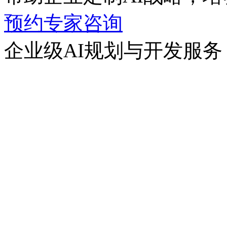
预约专家咨询
企业级AI规划与开发服务