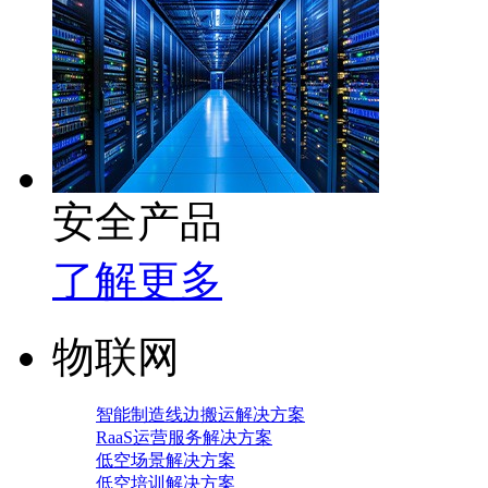
安全产品
了解更多
物联网
智能制造线边搬运解决方案
RaaS运营服务解决方案
低空场景解决方案
低空培训解决方案