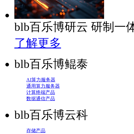
blb百乐博研云 研制
了解更多
blb百乐博鲲泰
AI算力服务器
通用算力服务器
计算终端产品
数据通信产品
blb百乐博云科
存储产品